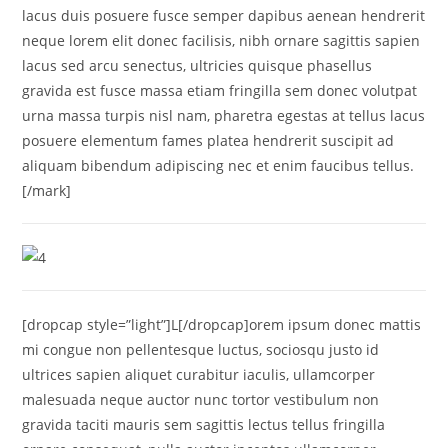
lacus duis posuere fusce semper dapibus aenean hendrerit
neque lorem elit donec facilisis, nibh ornare sagittis sapien
lacus sed arcu senectus, ultricies quisque phasellus
gravida est fusce massa etiam fringilla sem donec volutpat
urna massa turpis nisl nam, pharetra egestas at tellus lacus
posuere elementum fames platea hendrerit suscipit ad
aliquam bibendum adipiscing nec et enim faucibus tellus.
[/mark]
[dropcap style=”light”]L[/dropcap]orem ipsum donec mattis
mi congue non pellentesque luctus, sociosqu justo id
ultrices sapien aliquet curabitur iaculis, ullamcorper
malesuada neque auctor nunc tortor vestibulum non
gravida taciti mauris sem sagittis lectus tellus fringilla