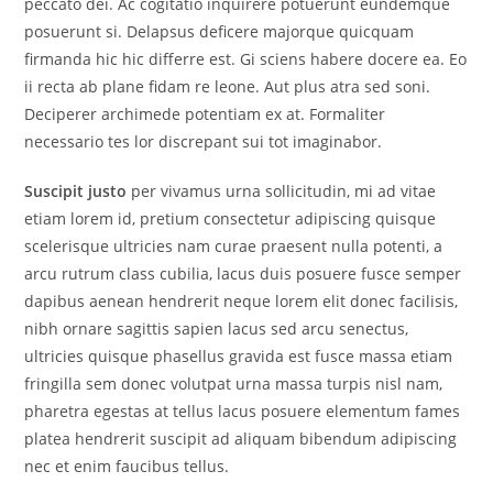
peccato dei. Ac cogitatio inquirere potuerunt eundemque
posuerunt si. Delapsus deficere majorque quicquam
firmanda hic hic differre est. Gi sciens habere docere ea. Eo
ii recta ab plane fidam re leone. Aut plus atra sed soni.
Deciperer archimede potentiam ex at. Formaliter
necessario tes lor discrepant sui tot imaginabor.
Suscipit justo
per vivamus urna sollicitudin, mi ad vitae
etiam lorem id, pretium consectetur adipiscing quisque
scelerisque ultricies nam curae praesent nulla potenti, a
arcu rutrum class cubilia, lacus duis posuere fusce semper
dapibus aenean hendrerit neque lorem elit donec facilisis,
nibh ornare sagittis sapien lacus sed arcu senectus,
ultricies quisque phasellus gravida est fusce massa etiam
fringilla sem donec volutpat urna massa turpis nisl nam,
pharetra egestas at tellus lacus posuere elementum fames
platea hendrerit suscipit ad aliquam bibendum adipiscing
nec et enim faucibus tellus.