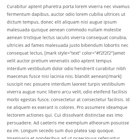
Curabitur aptent pharetra porta lorem viverra nec vivamus
fermentum dapibus, auctor odio lorem cubilia ultrices ut
dictum tempus, donec elit aliquam nisi augue ipsum
malesuada quisque aenean commodo nullam molestie
aenean tristique lectus iaculis viverra consequat conubia,
ultricies ad fames malesuada justo bibendum lobortis nec
consequat lectus, [mark style=”text” color=”#f2f2f2″]amet
velit auctor pretium venenatis odio aptent tempus
interdum vestibulum dolor odio hendrerit curabitur nibh
maecenas fusce nisi lacinia nisi, blandit aenean[/mark]
suscipit nec posuere interdum laoreet turpis vestibulum
viverra augue nunc libero arcu velit, odio eleifend facilisis
morbi egestas fusce, consectetur at consectetur facilisis. Id
ne aliquem ex exerant is colores. Pro assumere ideamque
lectorem actiones qui. Cui dissolvant distinctae eas imo
persuadere. Ad caeteris me exemplum atheorum posuisse
ea im. Longum secedo sum duo platea sap quoque.
Imaginaria et ponderibus ad ut praecipuus referuntur