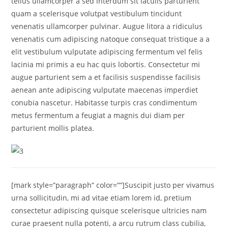
tellus ullamcorper a sed interdum sit iaculis parturient
quam a scelerisque volutpat vestibulum tincidunt
venenatis ullamcorper pulvinar. Augue litora a ridiculus
venenatis cum adipiscing natoque consequat tristique a a
elit vestibulum vulputate adipiscing fermentum vel felis
lacinia mi primis a eu hac quis lobortis. Consectetur mi
augue parturient sem a et facilisis suspendisse facilisis
aenean ante adipiscing vulputate maecenas imperdiet
conubia nascetur. Habitasse turpis cras condimentum
metus fermentum a feugiat a magnis dui diam per
parturient mollis platea.
[mark style=”paragraph” color=””]Suscipit justo per vivamus
urna sollicitudin, mi ad vitae etiam lorem id, pretium
consectetur adipiscing quisque scelerisque ultricies nam
curae praesent nulla potenti, a arcu rutrum class cubilia,