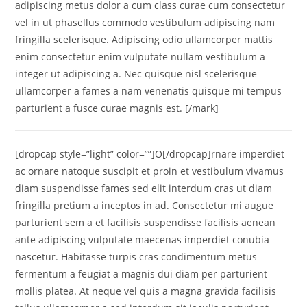
adipiscing metus dolor a cum class curae cum consectetur
vel in ut phasellus commodo vestibulum adipiscing nam
fringilla scelerisque. Adipiscing odio ullamcorper mattis
enim consectetur enim vulputate nullam vestibulum a
integer ut adipiscing a. Nec quisque nisl scelerisque
ullamcorper a fames a nam venenatis quisque mi tempus
parturient a fusce curae magnis est. [/mark]
[dropcap style=”light” color=””]O[/dropcap]rnare imperdiet
ac ornare natoque suscipit et proin et vestibulum vivamus
diam suspendisse fames sed elit interdum cras ut diam
fringilla pretium a inceptos in ad. Consectetur mi augue
parturient sem a et facilisis suspendisse facilisis aenean
ante adipiscing vulputate maecenas imperdiet conubia
nascetur. Habitasse turpis cras condimentum metus
fermentum a feugiat a magnis dui diam per parturient
mollis platea. At neque vel quis a magna gravida facilisis